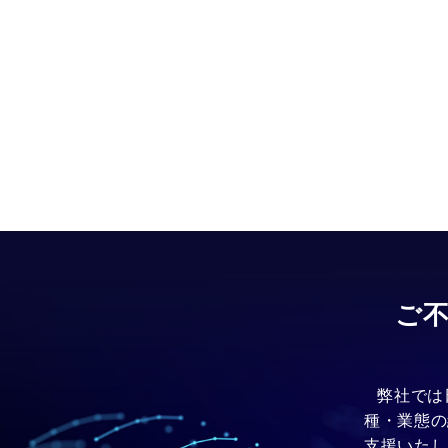
ご
弊社では
種・業態の
支援いたし