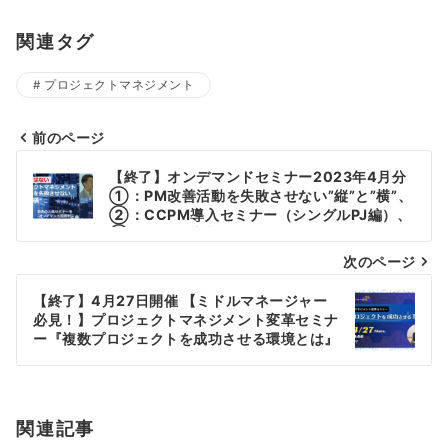
関連タグ
プロジェクトマネジメント
前のページ
投
【終了】オンデマンドセミナー2023年4月分
稿
①：PM改善活動を失敗させない”縦”と”横”、
②：CCPM導入セミナー（シングルPJ編）、
ナ
③：CCPM導入セミナー（マルチPJ編）
次のページ
ビ
ゲ
【終了】4月27日開催 【ミドルマネージャー
必見！】プロジェクトマネジメント変革セミナ
ー
ー『複数プロジェクトを成功させる環境とは』
シ
ョ
関連記事
ン