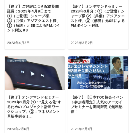
【終了】ご好評につき配信期間
【終了】オンデマンドセミナー
延長：2023年4月9日まで
2023年3月分：①（ご登壇）シ
①（ご登壇）シャープ様、
ャープ様 ②（共催）アジアクエ
②（共催）アジアクエスト様、
スト様、③（解説）元SEによる
③（解説）元SEによるPMポイ
PMポイント解説
ント解説 #3
2023年4月3日
2023年3月2日
セミナー情報
その他
【終了】オンデマンドセミナー
【終了】【日本TOC協会イベン
2023年2月分 ①：”見える化”す
ト参加者限定】人気のアーカイ
るためのプロジェクト計画ワー
ブセミナーを期間限定で無料配
クショップ、②：マネジメント
信！
革新事例セミ...
2023年2月6日
2023年2月1日