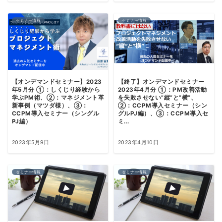
セミナー情報
セミナー情報
【オンデマンドセミナー】2023
【終了】オンデマンドセミナー
年5月分 ①：しくじり経験から
2023年4月分 ①：PM改善活動
学ぶPM術、②：マネジメント革
を失敗させない”縦”と”横”、
新事例（マツダ様）、③：
②：CCPM導入セミナー（シン
CCPM導入セミナー（シングル
グルPJ編）、③：CCPM導入セ
PJ編）
ミ...
2023年5月9日
2023年4月10日
セミナー情報
セミナー情報