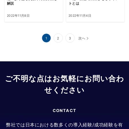
解説
トとは
2022年11月8日
2022年11月4日
投
1
2
3
次へ
稿
ナ
ビ
ゲ
ご不明な点はお気軽にお問い合わ
ー
せください
シ
ョ
CONTACT
ン
弊社では日本における数多くの導入経験/成功経験を有