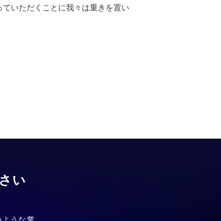
っていただくことに我々は重きを置い
さい
のような業